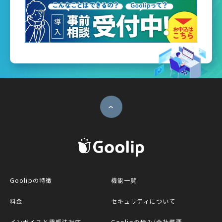
ページトップへ
G
Goolipの特徴
機能一覧
料金
セキュリティについて
インボイスと電帳法対応
Goolipの歩み/会社概要