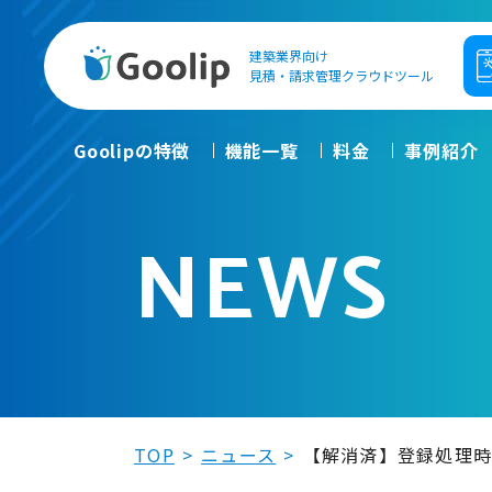
建築業界向け
Goolip
見積・請求管理クラウドツール
Goolipの特徴
機能一覧
料金
事例紹介
NEWS
TOP
ニュース
【解消済】登録処理